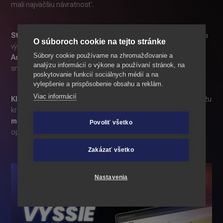
mali najväčšiu návratnosť.
Stratégia Meta Ads:
Kanál Meta, pôvodne využívaný najmä na
O súboroch cookie na tejto stránke
výpredaje, sme transformovali pomocou kampane
Súbory cookie používame na zhromažďovanie a
Advantage+
. Vďaka strategickej investícii a dátovej orientácii
analýzu informácií o výkone a používaní stránok, na
sme ho premenili na zdroj dlhodobého rastu.
poskytovanie funkcií sociálnych médií a na
vylepšenie a prispôsobenie obsahu a reklám.
Viac informácií
Klientsky vzťah:
Otvorená komunikácia o tom, že zmeny môžu
krátkodobo ovplyvniť výsledky, viedla k
eliminácii
mikromanažmentu
a poskytla algoritmom priestor na
Povoliť všetko
optimálne učenie.
Zakázať všetko
Nastavenia