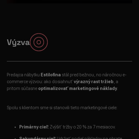
Výzva
Predajca nábytku
Estilofina
stál pred bežnou, no náročnou e-
commerce výzvou: ako dosiahnuť
výrazný rast tržieb
, a
pritom súčasne
optimalizovať marketingové náklady
.
Spolu s klientom sme si stanovili tieto marketingové ciele:
Primárny cieľ:
Zvýšiť tržby o 20 % za 7 mesiacov.
Sekundárny cieľ:
Udržať podiel nákladov na obrate