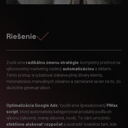
Riešenie
Zvolili sme
radikálnu zmenu stratégie
: kompletný prechod na
výkonnostný marketing riadený
automatizáciou
a dátami.
Tento prístup si vyžadoval získanie plnej dôvery klienta,
minimalizáciu manuálnych zásahov a zameranie sa len na to, čo
skutočne generuje výkon.
Optimalizácia Google Ads:
Využili sme špecializovaný
PMax
script
, ktorý automaticky kategorizoval produkty podľa ich
výkonu (výkonné, menej výkonné, nové). To nám umožnilo
efektívne alokovať rozpočet
a sústrediť investície tam, kde