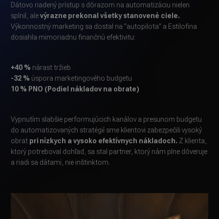
Dátovo riadený prístup s dôrazom na automatizáciu nielen
splnil, ale
výrazne prekonal všetky stanovené ciele.
Výkonnostný marketing sa dostal na "autopilota" a Estilofina
dosiahla mimoriadnu finančnú efektivitu:
+40 %
nárast tržieb
-32 %
úspora marketingového budgetu
10 % PNO (Podiel nákladov na obrate)
Vypnutím slabšie performujúcich kanálov a presunom budgetu
do automatizovaných stratégií sme klientovi zabezpečili vysoký
obrat
pri nízkych a vysoko efektívnych nákladoch.
Z klienta,
ktorý potreboval dohľad, sa stal partner, ktorý nám plne dôveruje
a riadi sa dátami, nie inštinktom.