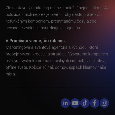
Zle nastavený marketing dokáže položiť nejednu firmu. Až
polovica z nich neprežije prvé tri roky často práve kvôli
nefunkčným kampaniam, premrhanému času alebo
nevhodne zvolenej marketingovej agentúre.
V Promiseo vieme, čo robíme.
Marketingová a eventová agentúra z východu, ktorá
prepája výkon, kreatívu a stratégiu. Vytvárame kampane s
reálnymi výsledkami – na sociálnych sieťach, v digitále aj
offline svete. Košice sú náš domov, úspech klientov naša
misia.