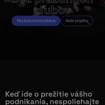
sľubov
Nezáväzná konzultácia
Naše projekty
Keď ide o prežitie vášho
podnikania, nespoliehajte