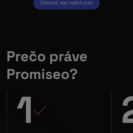
Zobraziť viac našich prác
Prečo práve
Promiseo?
1