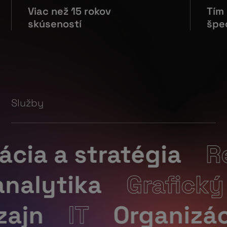
Viac než 15 rokov
Tím
skúseností
špec
Služby
tratégia
Reporti
bová analytika
G
Organizácia eventu