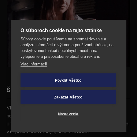
O súboroch cookie na tejto stránke
Súbory cookie používame na zhromažďovanie a
analýzu informácií o výkone a používaní stránok, na
poskytovanie funkcií sociálnych médií a na
vylepšenie a prispôsobenie obsahu a reklám.
Viac informácií
Povoliť všetko
Široké využitie
Zakázať všetko
VR má široké využitie – môže poslúžiť na simuláciu
Nastavenia
nebezpečných situácií na cvičenie záchranárov, no aj na
prehliadku pamätihodností, vašich priestorov, produktov a,
v neposlednom rade, aj na vzdelávanie.