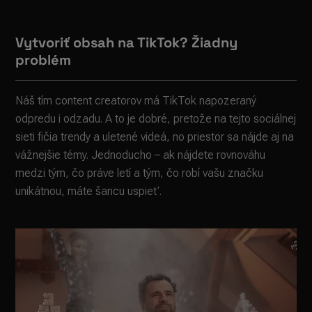
Vytvoriť obsah na TikTok? Žiadny
problém
Náš tím content creatorov má TikTok napozeraný
odpredu i odzadu. A to je dobré, pretože na tejto sociálnej
sieti fičia trendy a uletené videá, no priestor sa nájde aj na
vážnejšie témy. Jednoducho – ak nájdete rovnováhu
medzi tým, čo práve letí a tým, čo robí vašu značku
unikátnou, máte šancu uspieť.