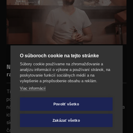
O súboroch cookie na tejto stránke
Súbory cookie používame na zhromažďovanie a
Náš content tím sype nápady jedna
analýzu informácií o výkone a používaní stránok, na
radosť
poskytovanie funkcií sociálnych médií a na
vylepšenie a prispôsobenie obsahu a reklám.
Viac informácií
TikTik sa vyvíja enormne rýchlo. To, čo získavalo tisíce
pozretí včera, dnes už nemusí byť v móde. Aj preto sa
Povoliť všetko
náš TikTok tím s chuťou púšťa do vymýšľania scenárov a
ich nakrúcania. Áno, presne tak – nakrúcanie TikTokov
Zakázať všetko
síce môže vyzerať jednoducho, no tento proces z veľkej
časti tvorí práve kreatívna predprodukcia.