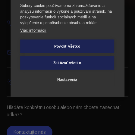
Súbory cookie používame na zhromažďovanie a
analýzu informácií o výkone a používaní stránok, na
poskytovanie funkcií sociálnych médií a na
+421 901 702 009
vylepšenie a prispôsobenie obsahu a reklám.
Viac informácií
Povoliť všetko
info@promiseo.com
Zakázať všetko
Jesenského 25, Košice
Nastavenia
Hľadáte konkrétnu osobu alebo nám chcete zanechať
odkaz?
Kontaktujte nás