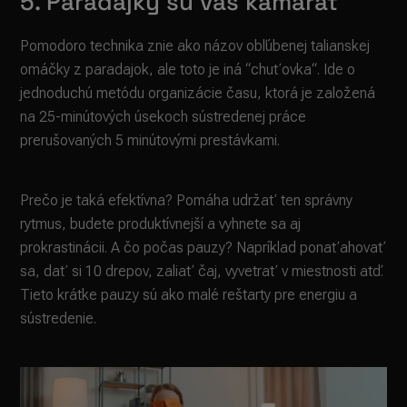
5. Paradajky sú váš kamarát
Pomodoro technika znie ako názov obľúbenej talianskej
omáčky z paradajok, ale toto je iná “chuťovka“. Ide o
jednoduchú metódu organizácie času, ktorá je založená
na 25-minútových úsekoch sústredenej práce
prerušovaných 5 minútovými prestávkami.
Prečo je taká efektívna? Pomáha udržať ten správny
rytmus, budete produktívnejší a vyhnete sa aj
prokrastinácii. A čo počas pauzy? Napríklad ponaťahovať
sa, dať si 10 drepov, zaliať čaj, vyvetrať v miestnosti atď.
Tieto krátke pauzy sú ako malé reštarty pre energiu a
sústredenie.