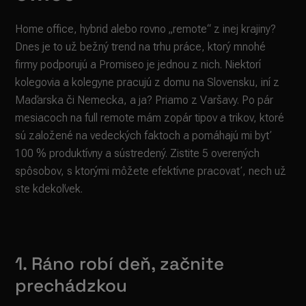
Home office, hybrid alebo rovno „remote“ z inej krajiny?
Dnes je to už bežný trend na trhu práce, ktorý mnohé
firmy podporujú a Promiseo je jednou z nich. Niektorí
kolegovia a kolegyne pracujú z domu na Slovensku, iní z
Maďarska či Nemecka, a ja? Priamo z Varšavy. Po pár
mesiacoch na full remote mám zopár tipov a trikov, ktoré
sú založené na vedeckých faktoch a pomáhajú mi byť
100 % produktívny a sústredený. Zistite 5 overených
spôsobov, s ktorými môžete efektívne pracovať, nech už
ste kdekoľvek.
1. Ráno robí deň, začnite
prechádzkou