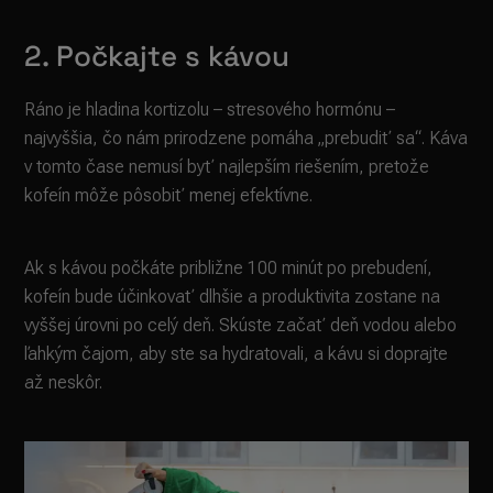
2. Počkajte s kávou
Ráno je hladina kortizolu – stresového hormónu –
najvyššia, čo nám prirodzene pomáha „prebudiť sa“. Káva
v tomto čase nemusí byť najlepším riešením, pretože
kofeín môže pôsobiť menej efektívne.
Ak s kávou počkáte približne 100 minút po prebudení,
kofeín bude účinkovať dlhšie a produktivita zostane na
vyššej úrovni po celý deň. Skúste začať deň vodou alebo
ľahkým čajom, aby ste sa hydratovali, a kávu si doprajte
až neskôr.